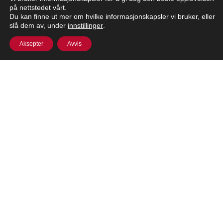
ABOUT
på nettstedet vårt.
Du kan finne ut mer om hvilke informasjonskapsler vi bruker, eller
slå dem av, under
innstillinger
.
INGREDIENTS
Aksepter
Avvis
NUTRITION
Sitemap
Terms of Use
Privacy Policy
Workplace Ethics
Fishing Vessel Code of Conduct
© 2026 KING OSCAR AS